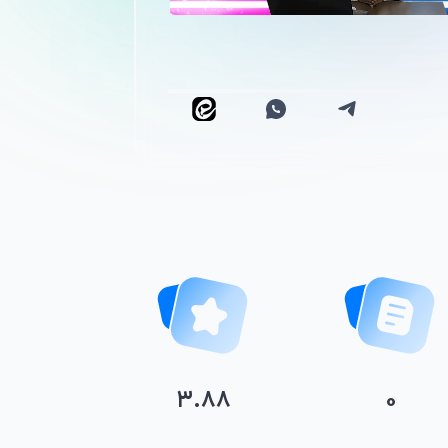
۳.۸۸
۰