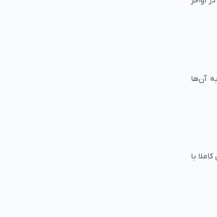
گان در اواخر
ه آن‌ها
املا با