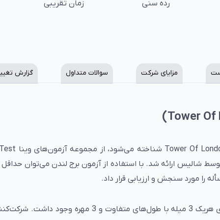
رده سنی
زمان تقریبی
ست
مزایای شرکت
سوالات متداول
گزارش تغیی
آزمون حل مسأله که با نام علمی برج لندن TOL
Sys است. این آزمون نخستین بار در سال 1982 توسط شالیس ارائه شد. با استفاده از آزمون برج لندن می‌توان ح
له را مورد سنجش و ارزیابی قرار داد.
نسخه اولیه آزمون برج لندن شامل 2 تخته بود که روی هریک 3 میله با طول‌های متفاوت و 3 مهره‌ و