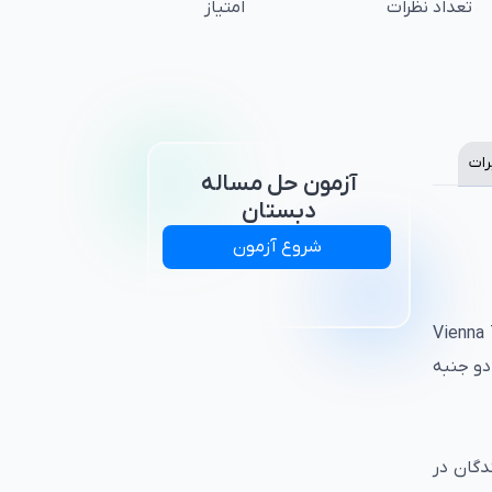
تعداد نظرات
امتیاز
رات
آزمون حل مساله
دبستان
شروع آزمون
Tower Of London () شناخته می‌شود، از مجموعه آزمون‌های وینا Vienna Test
داقل دو جنبه
جود داشت. شرکت‌کنندگان در