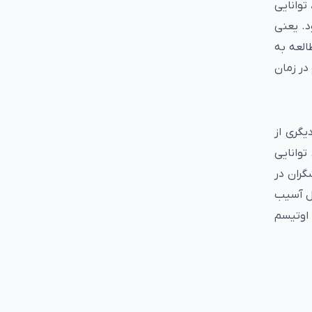
توانایی
د. یعنی
العه به
در زمان
یگری از
توانایی
گران در
مل آسیب
 اوتیسم