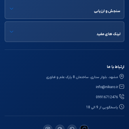
سنجش و ارزیابی
لینک های مفید
ارتباط با ما
مشهد، بلوار ستاری، ساختمان 8 پارک علم و فناوری
info@nikaro.ir
09916712476
پاسخگویی از 9 الی 18