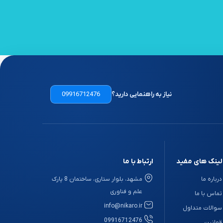
نیاز به راهنمایی دارید؟
09916712476
لینک های مفید
ارتباط با ما
درباره ما
مشهد، بلوار ستاری، ساختمان 8 پارک
علم و فناوری
تماس با ما
info@nikaro.ir
سوالات متداول
09916712476
قوانین