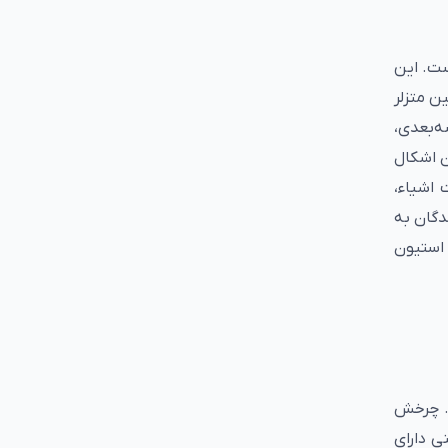
اء است. این
ن متزلر
سه‌بعدی،
ن اشکال
اشیاء،
دگان به
 استیون
. چرخش
ی دارای