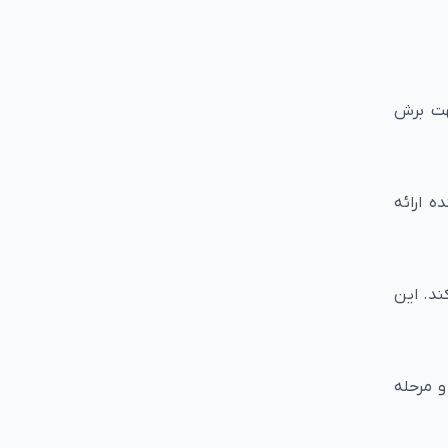
هت برش
ننده ارائه
ی‌کند. این
و مرحله