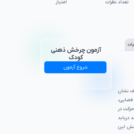
تعداد نظرات
امتیاز
رات
آزمون چرخش ذهنی
کودک
شروع آزمون
ف نشان
فضایی،
رکت در
د دریابد
نجش این