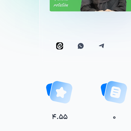
۴.۵۵
۰