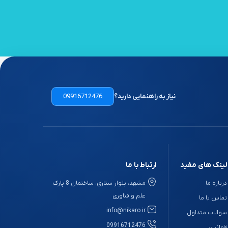
نیاز به راهنمایی دارید؟
09916712476
لینک های مفید
ارتباط با ما
درباره ما
مشهد، بلوار ستاری، ساختمان 8 پارک
علم و فناوری
تماس با ما
info@nikaro.ir
سوالات متداول
09916712476
قوانین