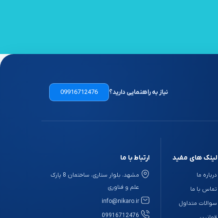
نیاز به راهنمایی دارید؟
09916712476
لینک های مفید
ارتباط با ما
درباره ما
مشهد، بلوار ستاری، ساختمان 8 پارک
علم و فناوری
تماس با ما
info@nikaro.ir
سوالات متداول
09916712476
قوانین