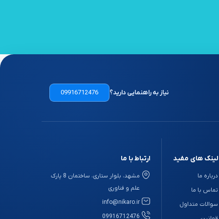
نیاز به راهنمایی دارید؟
09916712476
لینک های مفید
ارتباط با ما
درباره ما
مشهد، بلوار ستاری، ساختمان 8 پارک
علم و فناوری
تماس با ما
info@nikaro.ir
سوالات متداول
09916712476
قوانین