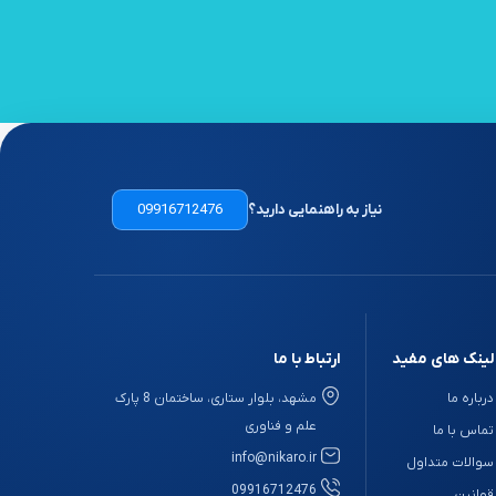
نیاز به راهنمایی دارید؟
09916712476
لینک های مفید
ارتباط با ما
درباره ما
مشهد، بلوار ستاری، ساختمان 8 پارک
علم و فناوری
تماس با ما
info@nikaro.ir
سوالات متداول
09916712476
قوانین