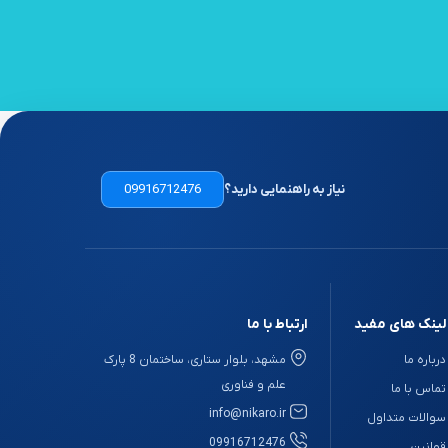
نیاز به راهنمایی دارید؟
09916712476
لینک های مفید
ارتباط با ما
درباره ما
مشهد، بلوار ستاری، ساختمان 8 پارک
علم و فناوری
تماس با ما
info@nikaro.ir
سوالات متداول
09916712476
قوانین