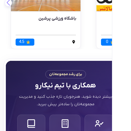
 ژیمناستیک بالانس
باشگاه ورزشی پرشین
قه 2
0
4.5
برای رشد مجموعه‌تان
همکاری با تیم نیکارو
تر دیده شوید، هنرجویان تازه جذب کنید و مدیریت
مجموعه‌تان را ساده‌تر پیش ببرید.