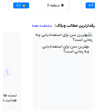
قه 2
4.4
منطقه 3
4.2
ارترین مطالب وبلاگ
|
مشاهده همه
 سن برای استعدادیابی
تست هالند؛ استعدادیابی و
انی است؟
هدایت شغلی