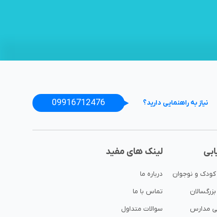
09916712476
نیاز به راهنمایی دارید؟
ابی
لینک های مفید
 کودک و نوجوان
درباره ما
بزرگسالان
تماس با ما
هی مدارس
سوالات متداول