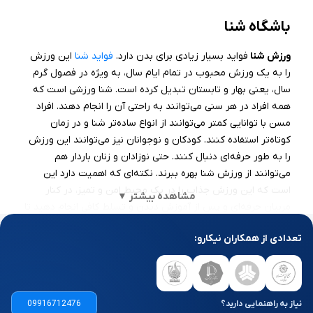
باشگاه شنا
ورزش شنا
فواید بسیار زیادی برای بدن دارد.
فواید شنا
این ورزش
را به
یک ورزش محبوب در تمام ایام سال، به ویژه در فصول‌ گرم
سال، یعنی بهار و تابستان تبدیل کرده است. شنا ورزشی است که
همه افراد در هر سنی می‌توانند به راحتی آن را انجام دهند. افراد
مسن با توانایی کمتر می‌توانند از انواع ساده‌تر شنا و در زمان
کوتاه‌تر استفاده کنند. کودکان و نوجوانان نیز می‌توانند این ورزش
را به طور حرفه‌ای دنبال کنند. حتی نوزادان و زنان باردار هم
می‌توانند از ورزش شنا بهره ببرند. نکته‌ای که اهمیت دارد این
است که این ورزش جذاب را در یک محیط امن و تمیز، در کنار
مشاهده بیشتر ▼
مربیان حرفه‌ای و پس از آموزش دیدن و تسلط کافی انجام دهید تا
مشکلی برایتان پیش نیاید. اما از کجا می‌توان فهمید یک باشگاه
تعدادی از همکاران نیکارو:
شنا کیفیت مطلوبی دارد؟ در ادامه به این موضوع می‌پردازیم.
امکانات و ویژگی‌های کلاس شنای خوب
برای انتخاب یک
باشگاه شنا
خوب باید چندین نکته را مورد توجه
نیاز به راهنمایی دارید؟
09916712476