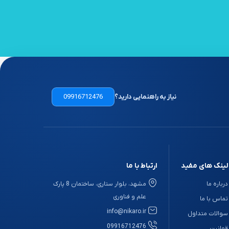
نیاز به راهنمایی دارید؟
09916712476
لینک های مفید
ارتباط با ما
درباره ما
مشهد، بلوار ستاری، ساختمان 8 پارک
علم و فناوری
تماس با ما
info@nikaro.ir
سوالات متداول
09916712476
قوانین