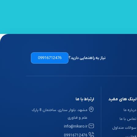
نیاز به راهنمایی دارید؟
09916712476
لینک های مفید
ارتباط با ما
درباره ما
مشهد، بلوار ستاری، ساختمان 8 پارک
علم و فناوری
تماس با ما
info@nikaro.ir
سوالات متداول
09916712476
قوانین