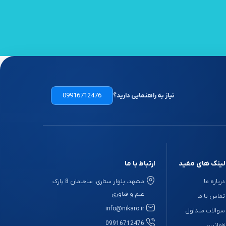
نیاز به راهنمایی دارید؟
09916712476
لینک های مفید
ارتباط با ما
درباره ما
مشهد، بلوار ستاری، ساختمان 8 پارک
علم و فناوری
تماس با ما
info@nikaro.ir
سوالات متداول
09916712476
قوانین