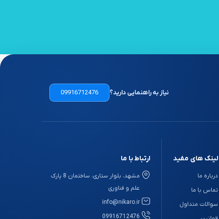
نیاز به راهنمایی دارید؟
09916712476
لینک های مفید
ارتباط با ما
درباره ما
مشهد، بلوار ستاری، ساختمان 8 پارک
علم و فناوری
تماس با ما
info@nikaro.ir
سوالات متداول
09916712476
قوانین