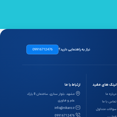
نیاز به راهنمایی دارید؟
09916712476
لینک های مفید
ارتباط با ما
درباره ما
مشهد، بلوار ستاری، ساختمان 8 پارک
علم و فناوری
تماس با ما
info@nikaro.ir
سوالات متداول
09916712476
قوانین