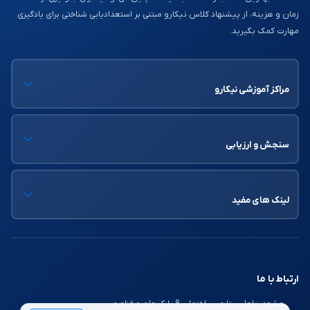
این کلاس‌ها به صورت آنلاین و آفلاین در سراسر ایران و به صورت
زمان و هزینه، از پیشنهاد کلاس نیکارو مبتنی بر استعدادیابی شناختی برای یادگیری
حضوری در مشهد در سراسر ایران برگزار می‌شود. در تمام این
مهارت کمک بگیرید.
کلاس‌ها جلسات رفع اشکال و پشتیبانی توسط استاد انجام می‌شود.
این آموزشگاه در احمد آباد، بلوار رضا، کوچه ۳، پلاک ۸۳، طبقه
همکف، آموزشگاه فناوری واقع شده است.
مراکز آموزشی نیکارو
آموزشگاه آژنگ
مجتمع آموزشی آژنگ
از سال ۱۳۸۷ در مشهد تاسیس شد و زیر نظر
سازمان فنی و حرفه‌ای بوده و برگزارکننده دوره‌های کامپیوتر،
سنجش و ارزیابی
حسابداری، مهارت‌های هفتگانه کامپیوتر، ICDL، طراحی و امنیت
شبکه، طراحی وب، برنامه نویسی، ادیت عکس با فتوشاپ، گرافیک
رایانه‌ای با فتوشاپ، بازی‌سازی، نرم افزارهای اداری، تعمیرکار عمومی
لینک های مفید
رایانه، رباتیک، نرم افزارهای دو بعدی و سه بعدی و انیمیشن سازی
دو بعدی و سه بعدی است.
کلاس‌ بزرگسال هم برای آقایان و هم خانم‌ها برگزار می‌شود، به
صورت حضوری بوده و همچنین در قالب کلاس‌های عمومی و
ارتباط با ما
خصوصی می‌باشد.
مشهد، بلوار ستاری، ساختمان 8 پارک علم و فناوری