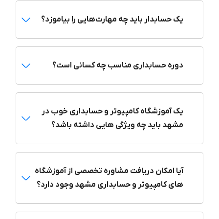
مشهد سیستم
،
آموزشگاه فنی و حرفه ای حافظ
،
مجتمع آموزشی
یک حسابدار باید چه مهارت‌هایی را بیاموزد؟
علامه طباطبایی
و
شرکت نرم افزاری ایلیا سیستم
از آموزشگاه‌های
مطرح کامپیوتر و حسابداری در مشهد‌اند.
آموزشگاه فنی و حرفه‌ای شهریار
دوره حسابداری مناسب چه کسانی است؟
موسسه فنی و حرفه‌ای هنرجویان شهریار
در سال ۱۳۹۵ با کسب
مجوز از سازمان فنی و حرفه‌ای در حوزه‌ی معماری، گرافیک، عمران و
طراحی سایت و برنامه نویسی فعالیت می‌کند. تا امروز بیش از ۵۰۰
هنرجو در رشته معماری و فناوری اطلاعات آموزش داده است.
یک آموزشگاه کامپیوتر و حسابداری خوب در
در این مجموعه دوره‌های مهارت‌های هفتگانه کامپیوتر، وردپرس،
مشهد باید چه ویژگی هایی داشته باشد؟
سئو، برنامه‌نویسی اندروید، دوره جامع طراحی سایت، فرانت‌اند،
بک‌اند، فلاتر، جاوا اسکریپت و اکسل کاربردی دوره‌های آموزشی
اسکیس، آموزش نرم‌افزار مکس، رویت، اسکچ آپ، لومیون، اتوکد،
فتوشاپ، افتر افکت، ایلوستریتور، مایا، پریمیر، آدیشن بلندر و
آیا امکان دریافت مشاوره تخصصی از آموزشگاه
عکاسی دیجیتال برگزار می‌کند.
های کامپیوتر و حسابداری مشهد وجود دارد؟
موسسه فنی و حرفه‌ای هنرجویان شهریار کلاس‌های خود را برای
رده سنی نوجوان و جوان و بزرگسال به‌ صورت حضوری و آنلاین و
عمومی و خصوصی برگزار می‌کند. این مجموعه با امکاناتی مثل