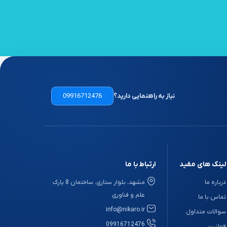
نیاز به راهنمایی دارید؟
09916712476
لینک های مفید
ارتباط با ما
درباره ما
مشهد، بلوار ستاری، ساختمان 8 پارک
علم و فناوری
تماس با ما
info@nikaro.ir
سوالات متداول
09916712476
قوانین