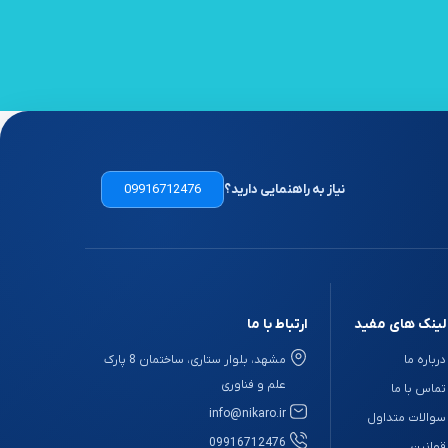
نیاز به راهنمایی دارید؟
09916712476
لینک های مفید
ارتباط با ما
درباره ما
مشهد، بلوار ستاری، ساختمان 8 پارک
علم و فناوری
تماس با ما
info@nikaro.ir
سوالات متداول
09916712476
قوانین