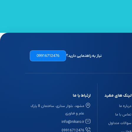
نیاز به راهنمایی دارید؟
09916712476
لینک های مفید
ارتباط با ما
درباره ما
مشهد، بلوار ستاری، ساختمان 8 پارک
علم و فناوری
تماس با ما
info@nikaro.ir
سوالات متداول
09916712476
قوانین