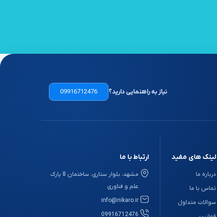
نیاز به راهنمایی دارید؟
09916712476
لینک های مفید
ارتباط با ما
درباره ما
مشهد، بلوار ستاری، ساختمان 8 پارک
علم و فناوری
تماس با ما
info@nikaro.ir
سوالات متداول
09916712476
قوانین