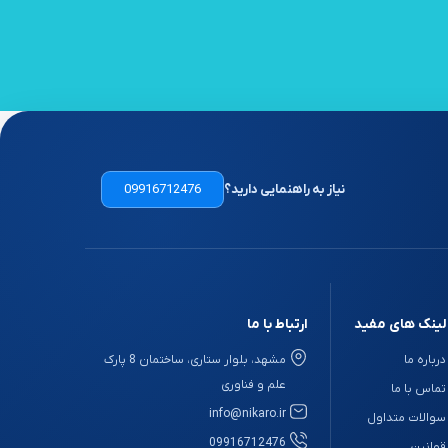
نیاز به راهنمایی دارید؟
09916712476
لینک های مفید
ارتباط با ما
درباره ما
مشهد، بلوار ستاری، ساختمان 8 پارک
علم و فناوری
تماس با ما
info@nikaro.ir
سوالات متداول
09916712476
قوانین