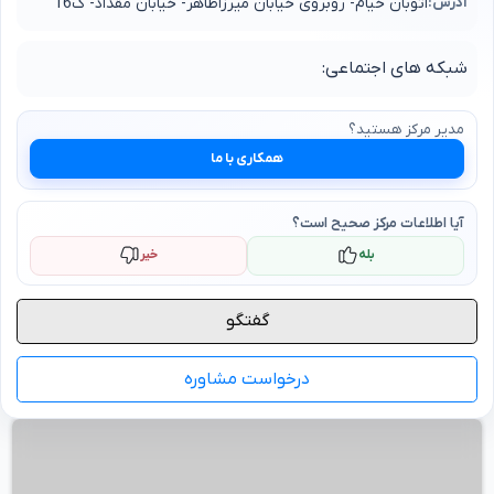
آدرس:
اتوبان خیام- روبروی خیابان میرزاطاهر- خیابان مقداد- ک16
شبکه های اجتماعی:
مدیر
مرکز
هستید؟
همکاری با ما
آیا اطلاعات
مرکز
صحیح است؟
بله
خیر
گفتگو
درخواست مشاوره