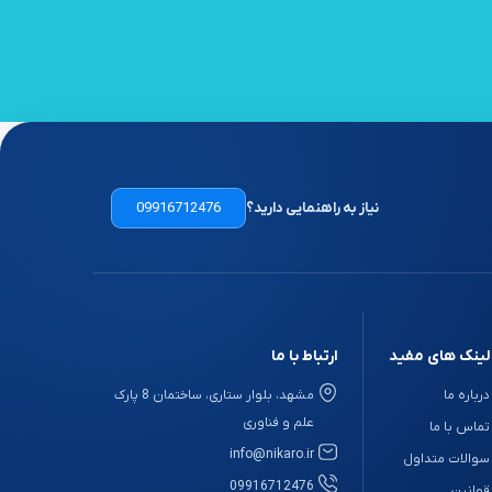
نیاز به راهنمایی دارید؟
09916712476
لینک های مفید
ارتباط با ما
درباره ما
مشهد، بلوار ستاری، ساختمان 8 پارک
علم و فناوری
تماس با ما
info@nikaro.ir
سوالات متداول
09916712476
قوانین