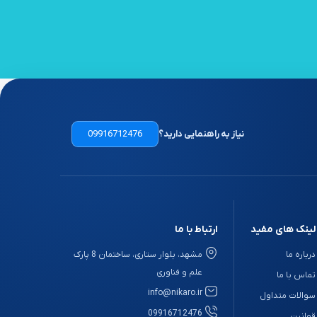
نیاز به راهنمایی دارید؟
09916712476
لینک های مفید
ارتباط با ما
درباره ما
مشهد، بلوار ستاری، ساختمان 8 پارک
علم و فناوری
تماس با ما
info@nikaro.ir
سوالات متداول
09916712476
قوانین