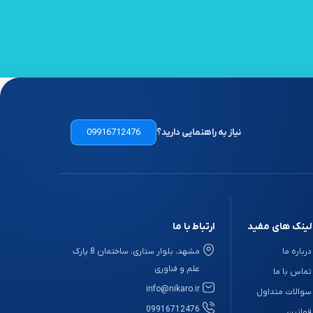
نیاز به راهنمایی دارید؟
09916712476
لینک های مفید
ارتباط با ما
درباره ما
مشهد، بلوار ستاری، ساختمان 8 پارک
علم و فناوری
تماس با ما
info@nikaro.ir
سوالات متداول
09916712476
قوانین