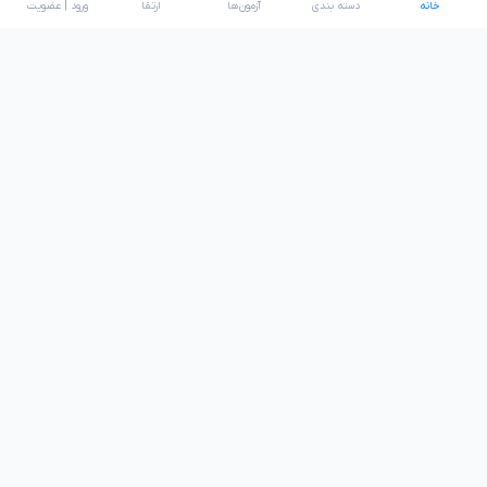
خانه
دسته بندی
آزمون‌ها
ارتقا
ورود | عضویت
تعدادی از همکاران نیکارو:
نیاز به راهنمایی دارید؟
09916712476