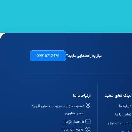
نیاز به راهنمایی دارید؟
09916712476
لینک های مفید
ارتباط با ما
درباره ما
مشهد، بلوار ستاری، ساختمان 8 پارک
علم و فناوری
تماس با ما
info@nikaro.ir
سوالات متداول
09916712476
قوانین