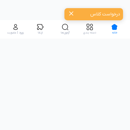
درخواست کلاس
خانه
دسته بندی
آزمون‌ها
ارتقا
ورود | عضویت
تعدادی از همکاران نیکارو:
نیاز به راهنمایی دارید؟
09916712476