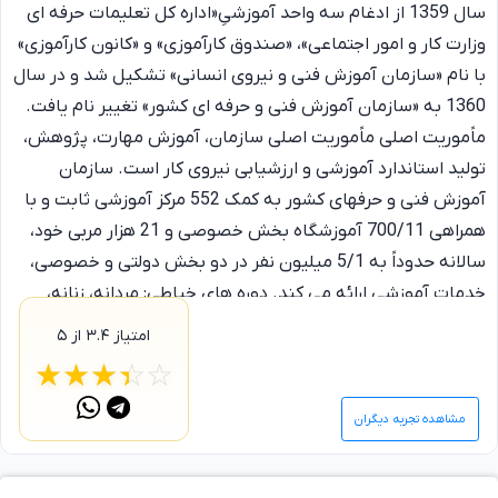
سال 1359 از ادغام سه واحد آموزشیِ«اداره کل تعلیمات حرفه ای
وزارت کار و امور اجتماعی»، «صندوق کارآموزی» و «کانون کارآموزی»
با نام «سازمان آموزش فنی و نیروی انسانی» تشکیل شد و در سال
1360 به «سازمان آموزش فنی و حرفه ای کشور» تغییر نام یافت.
ماًموریت اصلی ماًموریت اصلی سازمان، آموزش مهارت، پژوهش،
تولید استاندارد آموزشی و ارزشیابی نیروی کار است. سازمان
آموزش فنی و حرفه­ای کشور به کمک 552 مرکز آموزشی ثابت و با
همراهی 700/11 آموزشگاه بخش خصوصی و 21 هزار مربی خود،
سالانه حدوداً به 5/1 میلیون نفر در دو بخش دولتی و خصوصی،
خدمات آموزشی ارائه می کند. دوره های خیاطی: مردانه، زنانه،
بچگانه، عروس پرده دوزی، کاپشن دوزی، منجق دوزی و...
امتیاز
۳.۴
از ۵
☆
★
☆
★
☆
★
☆
★
☆
★
مشاهده تجربه دیگران