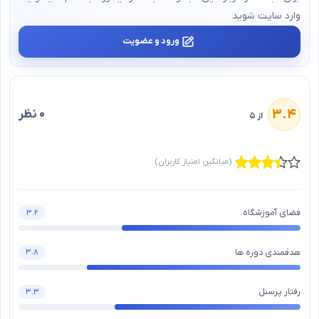
وارد سایت شوید
ورود و عضویت
۳.۴
۰ نظر
از ۵
(میانگین امتیاز کاربران)
فضای آموزشگاه
۳.۲
هدفمندی دوره ها
۳.۸
رفتار پرسنل
۳.۳