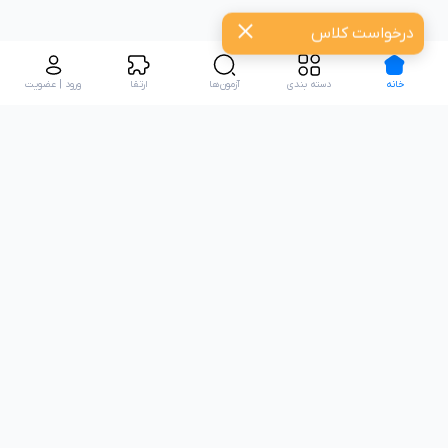
درخواست کلاس
خانه
دسته بندی
آزمون‌ها
ارتقا
ورود | عضویت
تعدادی از همکاران نیکارو:
نیاز به راهنمایی دارید؟
09916712476