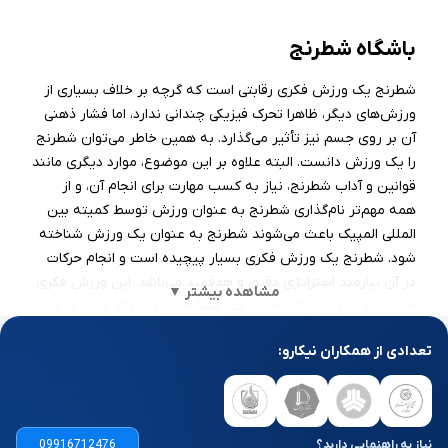
باشگاه شطرنج
شطرنج یک ورزش فکری رقابتی است که گرچه بر خلاف بسیاری از
ورزش‌های دیگر، ظاهرا تحرک فیزیکی چندانی ندارد، اما فشار ذهنی
آن بر روی جسم نیز تأثیر می‌گذارد. به همین خاطر می‌توان شطرنج
را یک ورزش دانست. البته علاوه بر این موضوع، موارد دیگری مانند
قوانین و آداب شطرنج، نیاز به کسب مهارت برای انجام آن، و از
همه مهم‌تر نام‌گذاری شطرنج به عنوان ورزش توسط کمیته بین
المللی المپیک باعث می‌شوند شطرنج به عنوان یک ورزش شناخته
شود. شطرنج یک ورزش فکری بسیار پیچیده است و انجام حرکات
در آن نیازمند استراتژی دقیق و هدفمند می‌باشد. این ورزش فکری
مشاهده بیشتر ▼
جذاب به بهبود تمرکز، توانایی حل مسأله، بهبود تفکر خلاق و نقاد،
و افزایش توانمندی در ریاضیات کمک می‌کند. به همین دلیل اگه
تعدادی از همکاران نیکارو:
به یادگیری شطرنج علاقه دارید، بسیار مهم است که در یک
آموزشگاه شطرنج معتبر با اساتید خبره و حرفه‌ای ثبت نام کنید.
معرفی بهترین باشگاه‌ شطرنج
نیاز به راهنمایی دارید؟
09916712476