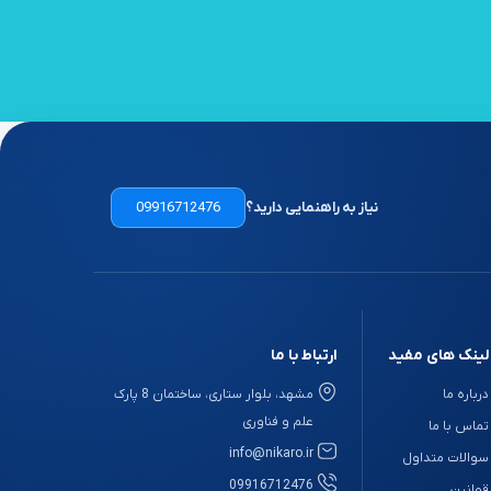
نیاز به راهنمایی دارید؟
09916712476
لینک های مفید
ارتباط با ما
درباره ما
مشهد، بلوار ستاری، ساختمان 8 پارک
علم و فناوری
تماس با ما
info@nikaro.ir
سوالات متداول
09916712476
قوانین