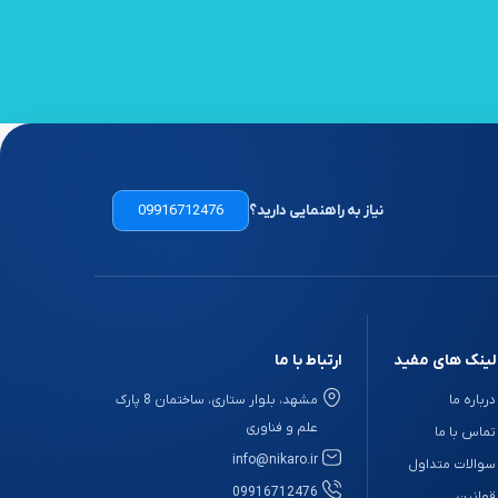
نیاز به راهنمایی دارید؟
09916712476
لینک های مفید
ارتباط با ما
درباره ما
مشهد، بلوار ستاری، ساختمان 8 پارک
علم و فناوری
تماس با ما
info@nikaro.ir
سوالات متداول
09916712476
قوانین