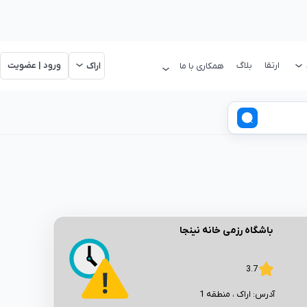
ارتقا
بلاگ
ورود | عضویت
همکاری با ما
اراک
باشگاه رزمی خانه نینجا
3.7
آدرس:
اراک
، منطقه 1