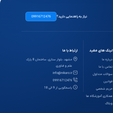
نیاز به راهنمایی دارید؟
09916712476
لینک های مفید
ارتباط با ما
درباره ما
مشهد، بلوار ستاری، ساختمان 8 پارک
علم و فناوری
تماس با ما
info@nikaro.ir
سوالات متداول
09916712476
قوانین
پاسخگویی از 9 الی 18
حریم شخصی
همکاری آموزشگاه ها
وبلاگ