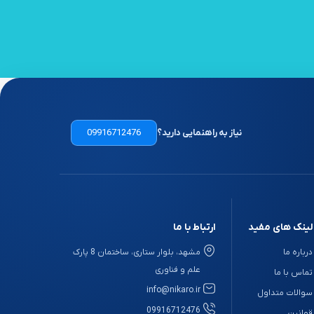
نیاز به راهنمایی دارید؟
09916712476
لینک های مفید
ارتباط با ما
درباره ما
مشهد، بلوار ستاری، ساختمان 8 پارک
علم و فناوری
تماس با ما
info@nikaro.ir
سوالات متداول
09916712476
قوانین