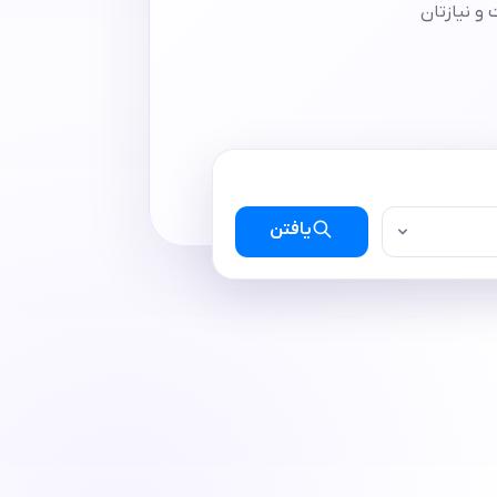
و نیازتان
یافتن