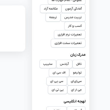
عمومی - تمام مهارت ها
آمادگی آزمون
مکالمه آزاد
تربیت مدرس
ترجمه
کسب و کار
تعمیرات نرم افزاری
تعمیرات سخت افزاری
مدرک زبان
تافل
آیلتس
سلپیپ
تولیمو
اف سی ای
سی‌اِی‌ای
سی پی ای
جی ار ای
پی تی ای
لهجه انگلیسی