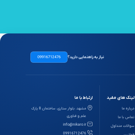
نیاز به راهنمایی دارید؟
09916712476
لینک های مفید
ارتباط با ما
درباره ما
مشهد، بلوار ستاری، ساختمان 8 پارک
علم و فناوری
تماس با ما
info@nikaro.ir
سوالات متداول
09916712476
قوانین