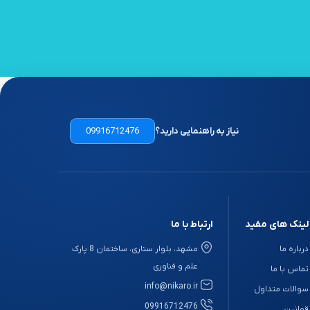
نیاز به راهنمایی دارید؟
09916712476
لینک های مفید
ارتباط با ما
درباره ما
مشهد، بلوار ستاری، ساختمان 8 پارک
علم و فناوری
تماس با ما
info@nikaro.ir
سوالات متداول
09916712476
قوانین