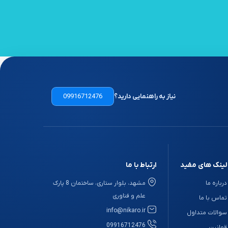
نیاز به راهنمایی دارید؟
09916712476
لینک های مفید
ارتباط با ما
درباره ما
مشهد، بلوار ستاری، ساختمان 8 پارک
علم و فناوری
تماس با ما
info@nikaro.ir
سوالات متداول
09916712476
قوانین