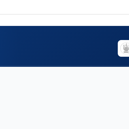
گر کیفیت استخر، تعداد جلسات، عمومی یا خصوصی بودن کلاس شنا، و رزومه 
لغی است که هر استخری بابت هر شنا آموز از مربی دریافت می‌کند و بسته به
یز بسته به سابقه مربی، مهارت‌ها و مدارک دریافتی تعیین می‌شود. به طور 
 5 میلیون تومان
نیز برسد. این هزینه در شهرهای کوچک‌تر به م
‌های ورزشی، پیدا کردن یک مجموعه آموزشی مناسب می‌تواند سخت و چالش برانگ
د آموزشگاه‌ها و باشگاه‌های مختلف شهرتان را با یکدیگر مقایسه کنید. شما می‌
صاویر و امکانات مجموعه را ببینید و در انتها با توجه به شرایط خود بهترین گزین
برای شما تسهیل میکند.
 و باشگاه
استعدادیابی
استعدادیابی کودک و
های نزدیک من
باشگاه های نزدیک من
نوجوان
 های مشهد
باشگاه های مشهد
استعدادیابی بزرگسالان
های تهران
باشگاه های تهران
ارزیابی گروهی مدارس
های اصفهان
باشگاه های اصفهان