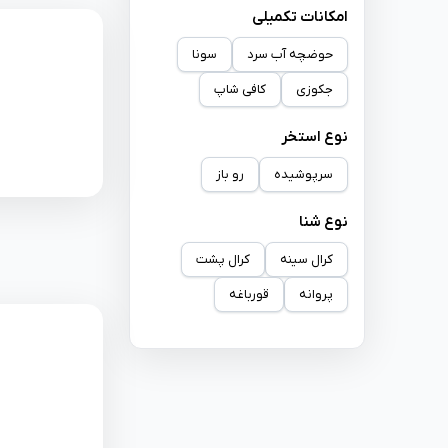
امکانات تکمیلی
حوضچه آب سرد
سونا
جکوزی
کافی شاپ
نوع استخر
سرپوشیده
رو باز
نوع شنا
کرال سینه
کرال پشت
پروانه
قورباغه