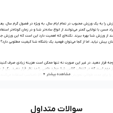
زش را به
یک ورزش محبوب در تمام ایام سال، به ویژه در فصول‌ گرم سال، یعن
د مسن با توانایی کمتر می‌توانند از انواع ساده‌تر شنا و در زمان کوتاه‌تر استفا
انند از ورزش شنا بهره ببرند. نکته‌ای که اهمیت دارد این است که این ورزش جذ
 پیش نیاید. اما از کجا می‌توان فهمید یک باشگاه شنا کیفیت مطلوبی دارد؟ د
جه قرار دهید، در غیر این صورت نه تنها ممکن است هزینه زیادی صرف کنید و 
ر مهم است که در انتخاب کلاس شنا، موارد خاصی را مد نظر قرار دهید. یکی ا
مشاهده بیشتر ▼
بهداشت کلی مجموعه است. برخی از استخرهای شنا آب استخر را 
لی مجموعه و مخصوصا بهداشت آب توجه کنید. نکته مهم دیگر حضور مربیان ح
ع مهم دیگر امنیت باشگاه شنا است. حضور غریق نجات در استخرها حضوری است
است که در انتخاب کلاس شنا باید به آن توجه کنید. بعضی از باشگاه‌های شنا د
ان دارند. بنابراین اگر برنامه شلوغی دارید، برای انتخاب یک استخر شنای خوب
سوالات متداول