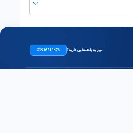
مربیان در تعیین هزینه کلاس شنا نقش دارد. شهریه کلاس
 نوع استخر از لحاظ ابعاد، تعداد نفرات حاضر در هر
کلی می‌توان گفت شهریه کلاس شنا از
حدود 2 میلیون
راتب کمتر است.
نیاز به راهنمایی دارید؟
09916712476
یز باشد. در شهرهای کوچک نیز پیدا کردن آموزشگاه خوب و
توانید لیست مراکز آموزشی را همراه با آدرس و تلفن ببینید،
ه را انتخاب کنید. بنابراین نیکارو با معرفی بهترین
لینک های مفید
ارتباط با ما
درباره ما
مشهد، بلوار ستاری، ساختمان 8 پارک
علم و فناوری
تماس با ما
info@nikaro.ir
سوالات متداول
09916712476
قوانین