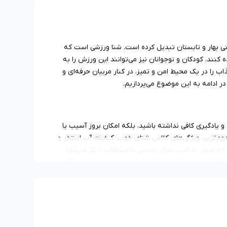
ی بهار و تابستان تبدیل کرده است. شنا ورزشی است که
ده کنند. کودکان و نوجوانان نیز می‌توانند این ورزش را به
اب را در یک محیط امن و تمیز، در کنار مربیان حرفه‌ای و
ر ادامه به این موضوع می‌پردازیم.
یادگیری کافی نداشته باشید، بلکه امکان بروز آسیب یا
ز مهم‌ترین ویژگی‌های کلاس شنای خوب، کیفیت آب استخر و
برای مدت طولانی تعویض نمی‌کنند یا از آب با ph نامناسب استفاده می‌کنند که منجر به آسیب‌های پوستی یا مشکلات دیگر می‌شود.
رفه‌ای است. یک مربی خوب به شما کمک می‌کند تا به ترس
، چرا که افراد مبتدی ممکن است در معرض خطر غرق شدن
ارای دو سانس برای آقایان و بانوان هستند و برخی دیگر به
 حتما این نکته را در نظر داشته باشید.