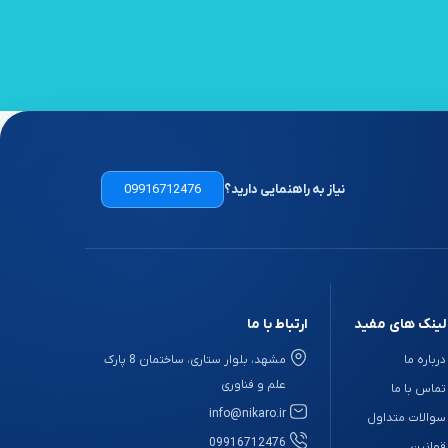
نیاز به راهنمایی دارید؟
09916712476
لینک های مفید
ارتباط با ما
درباره ما
مشهد، بلوار ستاری، ساختمان 8 پارک
علم و فناوری
تماس با ما
info@nikaro.ir
سوالات متداول
09916712476
قوانین