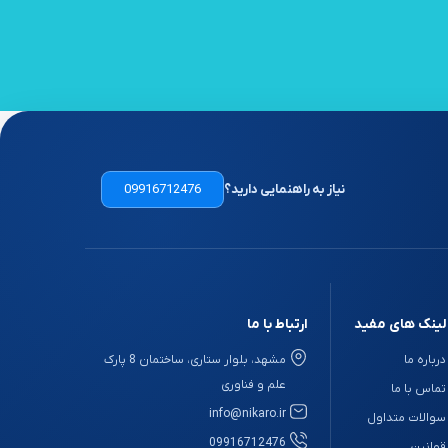
نیاز به راهنمایی دارید؟
09916712476
لینک های مفید
ارتباط با ما
درباره ما
مشهد، بلوار ستاری، ساختمان 8 پارک
علم و فناوری
تماس با ما
info@nikaro.ir
سوالات متداول
09916712476
قوانین