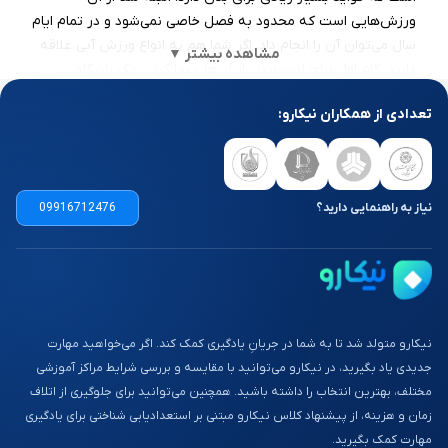
ورزش‌هایی است که محدود به فصل خاصی نمی‌شود و در تمام ایام
سال می‌توان آن را انجام داد. اگر شما هم به انواع ورزش آبی علاقه
مشاهده بیشتر ▼
دارید، گام اول برای لذت بردن از آن‌ها، پیدا کردن یک باشگاه
ورزش‌های آبی است.
تعدادی از همکاران نیکارو:
انواع ورزش‌های آبی
به طور کلی انواع ورزش‌های آبی در سه گروه ورزش‌های روی آب،
ورزش‌های داخل آب، و ورزش‌های زیر آب قرار می‌گیرند. در یک
نیاز به راهنمایی دارید؟
09916712476
دسته‌بندی دیگر می‌توان ورزش‌های آبی را به ورزش‌های تفریحی و
ورزش‌های رقابتی تقسیم‌بندی کرد.
ورزش‌های آبی روی آب تنوع زیادی داشته و غالبا ماهیت تفریحی
دارند. از جمله آن‌ها می‌توان به اسکی روی آب، قایقرانی، کانوپولو،
دراگون بوت، ماهیگیری، جت اسکی، کایت بوردینگ، کایت سورفینگ،
نیکارو متولد شد تا به شما در جریانِ یادگیری کمک کند. اگر می‌خواهید مهارت
پاراسیلینگ، موج سواری، باد سواری و … اشاره کرد. برخی از این
جدیدی یاد بگیرید، در نیکارو می‌توانید با مقایسه و بررسی شرایط مراکز آموزشی
ورزش‌ها هم در قالب مسابقات و به صورت رقابتی و هم به صورت
مختلف، بهترین انتخاب را داشته باشید. همچنین می‌توانید برای جلوگیری از اتلاف
تفریحی در شهرهای ساحلی قابل انجام هستند.
زمان و هزینه، از پیشنهاد کلاس نیکارو مبتنی بر استعدادیابی شناختی برای یادگیری
مهارت کمک بگیرید.
از ورزش‌های آبی داخل آب می‌توان به شنا، شیرجه، غواصی سطحی،