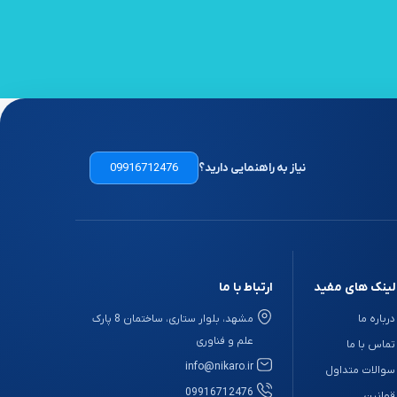
نیاز به راهنمایی دارید؟
09916712476
لینک های مفید
ارتباط با ما
درباره ما
مشهد، بلوار ستاری، ساختمان 8 پارک
علم و فناوری
تماس با ما
info@nikaro.ir
سوالات متداول
09916712476
قوانین