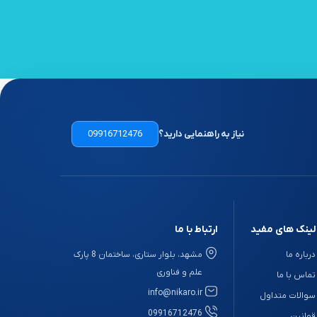
نیاز به راهنمایی دارید؟
09916712476
لینک های مفید
ارتباط با ما
درباره ما
مشهد، بلوار ستاری، ساختمان 8 پارک
علم و فناوری
تماس با ما
info@nikaro.ir
سوالات متداول
09916712476
قوانین