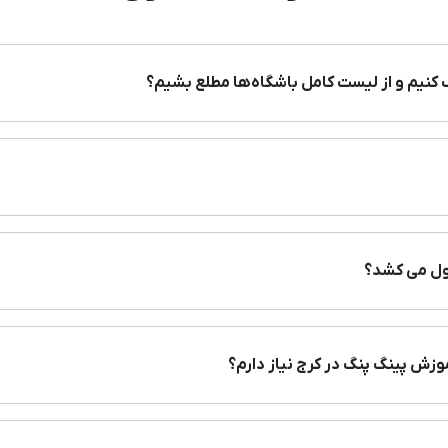
 کنیم و از لیست کامل باشگاه‌ها مطلع بشیم؟
ر بلد باشید می‌توانید به صورت ساعتی میز پینگ کرایه کنید و با همراه خود
ه در شهرهای کوچک‌تر به مراتب کمتر است. شهریه کلاس پینگ پنگ نیز در شهرهای مخت
ات و رزومه مربیان در تعیین هزینه کلاس تنیس روی میز نقش دارد. به طور
یا بیشتر نیز برسد. البته در صورتی که بخواهید این ورزش را به
ول می کشد؟
‌های ورزشی، پیدا کردن یک مجموعه آموزشی مناسب می‌تواند سخت و چالش برانگ
وزش پینگ پنگ در کرج نیاز دارم؟
د آموزشگاه‌ها و باشگاه‌های مختلف شهرتان را با یکدیگر مقایسه کنید. شما می‌
صاویر و امکانات مجموعه را ببینید و در انتها با توجه به شرایط خود بهترین گزین
ینگ پنگ را برای شما تسهیل میکند.