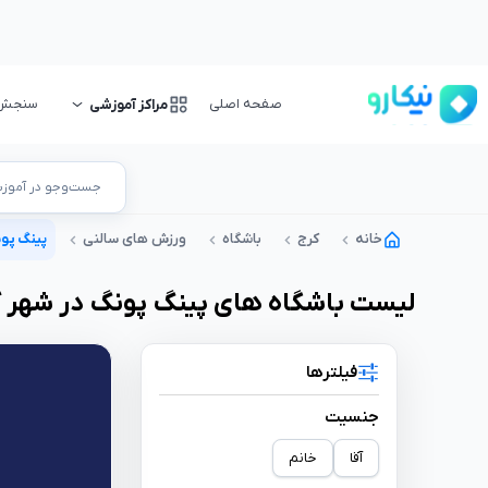
صفحه اصلی
سنجش و
مراکز آموزشی
جست‌وجو در آموزشگ
خانه
کرج
باشگاه
ورزش های سالنی
پینگ پو
لیست
باشگاه
های
پینگ پونگ
در شهر
ک
فیلترها
جنسیت
آقا
خانم