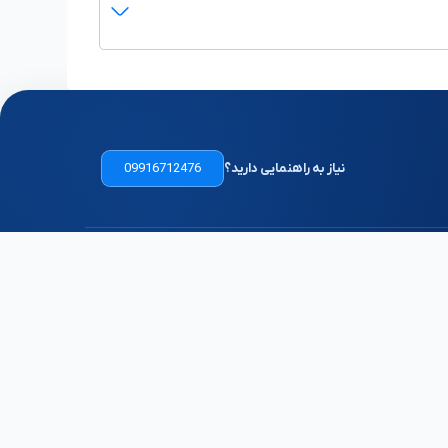
نیاز به راهنمایی دارید؟
09916712476
لینک های مفید
ارتباط با ما
درباره ما
مشهد، بلوار ستاری، ساختمان 8 پارک
علم و فناوری
تماس با ما
info@nikaro.ir
سوالات متداول
09916712476
قوانین