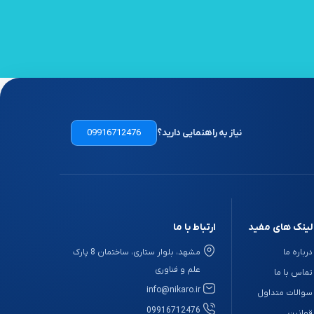
نیاز به راهنمایی دارید؟
09916712476
لینک های مفید
ارتباط با ما
درباره ما
مشهد، بلوار ستاری، ساختمان 8 پارک
علم و فناوری
تماس با ما
info@nikaro.ir
سوالات متداول
09916712476
قوانین