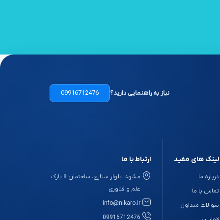
نیاز به راهنمایی دارید؟
09916712476
لینک های مفید
ارتباط با ما
درباره ما
مشهد، بلوار ستاری، ساختمان 8 پارک
علم و فناوری
تماس با ما
info@nikaro.ir
سوالات متداول
09916712476
قوانین